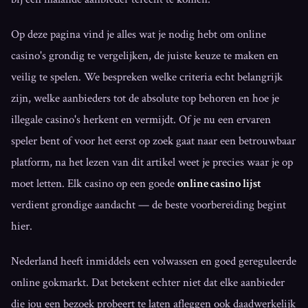
Op deze pagina vind je alles wat je nodig hebt om online
casino's grondig te vergelijken, de juiste keuze te maken en
veilig te spelen. We bespreken welke criteria echt belangrijk
zijn, welke aanbieders tot de absolute top behoren en hoe je
illegale casino's herkent en vermijdt. Of je nu een ervaren
speler bent of voor het eerst op zoek gaat naar een betrouwbaar
platform, na het lezen van dit artikel weet je precies waar je op
moet letten. Elk casino op een goede
online casino lijst
verdient grondige aandacht — de beste voorbereiding begint
hier.
Nederland heeft inmiddels een volwassen en goed gereguleerde
online gokmarkt. Dat betekent echter niet dat elke aanbieder
die jou een bezoek probeert te laten afleggen ook daadwerkelijk