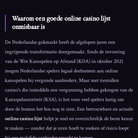
Waarom een goede online casino lijst
onmisbaar is
De Nederlandse gokmarkt heeft de afgelopen jaren een
ingrijpende transformatie doorgemaakt. Sinds de invoering
van de Wet Kansspelen op Afstand (KOA) in oktober 2021
mogen Nederlandse spelers legaal deelnemen aan online
kansspelen bij vergunde aanbieders. Maar met tientallen
casino's die inmiddels een vergunning hebben gekregen van de
Kansspelautoriteit (KSA), is het voor veel spelers lastig om
door de bomen het bos nog te zien. Een betrouwbare en actuele
online casino lijst
helpt je snel en overzichtelijk de beste keuze
te maken — zonder dat je uren hoeft te zoeken of risico loopt
bij een malafide aanbieder terecht te komen.