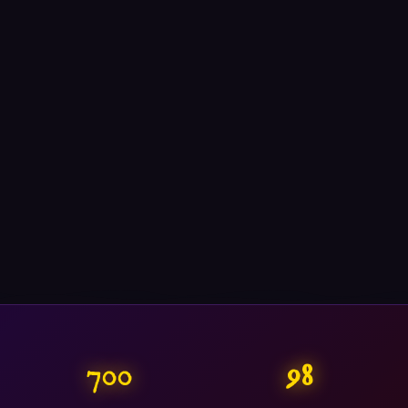
700
98