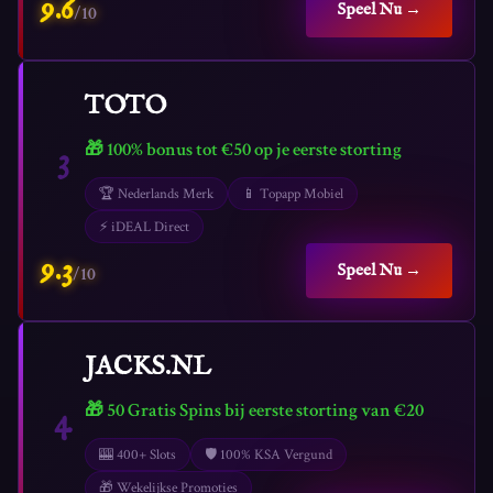
9.6
Speel Nu →
/10
TOTO
🎁 100% bonus tot €50 op je eerste storting
3
🏆 Nederlands Merk
📱 Topapp Mobiel
⚡ iDEAL Direct
9.3
Speel Nu →
/10
JACKS.NL
🎁 50 Gratis Spins bij eerste storting van €20
4
🎰 400+ Slots
🛡️ 100% KSA Vergund
🎁 Wekelijkse Promoties